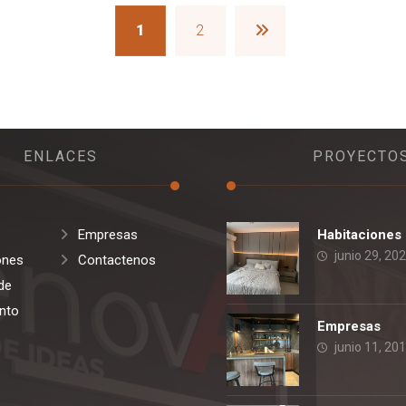
1
2
ENLACES
PROYECTO
Empresas
Habitaciones
junio 29, 20
ones
Contactenos
de
nto
Empresas
junio 11, 20