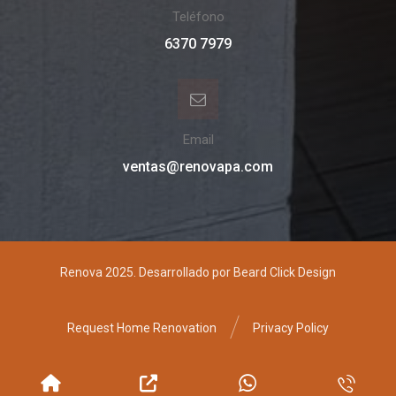
Teléfono
6370 7979
Email
ventas@renovapa.com
Renova 2025. Desarrollado por Beard Click Design
Request Home Renovation
Privacy Policy