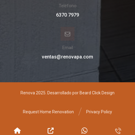
Teléfono
6370 7979
Email
ventas@renovapa.com
Renova 2025. Desarrollado por Beard Click Design
Request Home Renovation
Privacy Policy