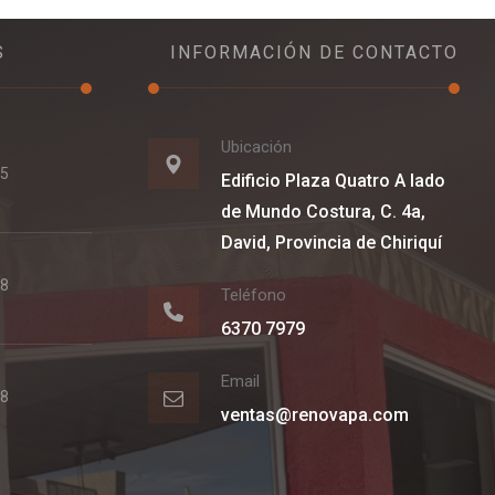
S
INFORMACIÓN DE CONTACTO
Ubicación
25
Edificio Plaza Quatro A lado
de Mundo Costura, C. 4a,
David, Provincia de Chiriquí
18
Teléfono
6370 7979
Email
18
ventas@renovapa.com